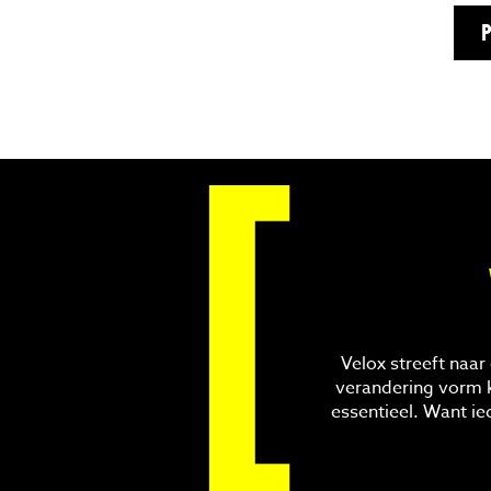
P
[
Velox streeft naa
verandering vorm k
essentieel. Want ie