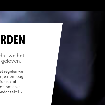
ARDEN
dat we het
 geloven.
et regelen van
grijker om oog
functie of
r op om enkel
nder zakelijk